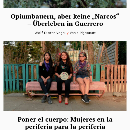
Opiumbauern, aber keine „Narcos“
– Überleben in Guerrero
Wolf-Dieter Vogel
y
Vania Pigeonutt
Poner el cuerpo: Mujeres en la
periferia para la periferia