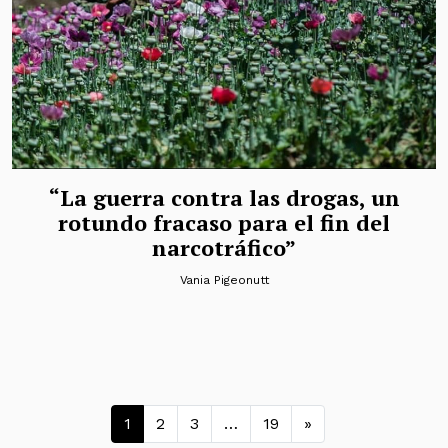
“La guerra contra las drogas, un
rotundo fracaso para el fin del
narcotráfico”
Vania Pigeonutt
Navegación de entradas
1
2
3
…
19
»