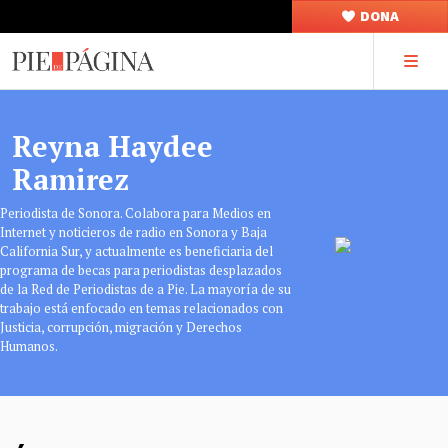
DONA
Reyna Haydee
Ramirez
Periodista de Sonora. Colabora para Medios en
Internet y noticieros de radio en Sonora y Baja
California Sur, y actualmente es beneficiaria del
programa de becas para periodistas desplazados
de la Red de Periodistas de a Pie. La mayoría de su
trabajo está enfocado en temas relacionados con
Justicia, corrupción, migración y Derechos
Humanos.