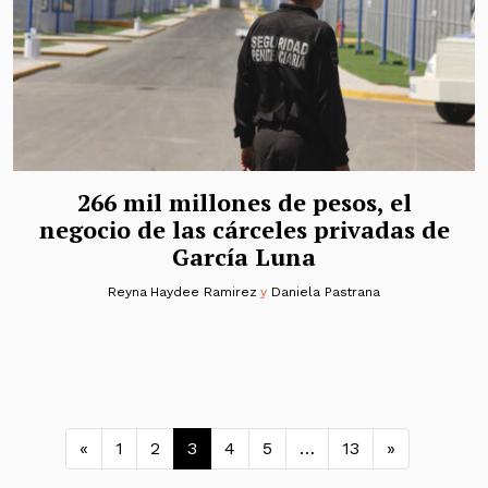
266 mil millones de pesos, el
negocio de las cárceles privadas de
García Luna
Reyna Haydee Ramirez
y
Daniela Pastrana
Navegación de entradas
«
1
2
3
4
5
…
13
»