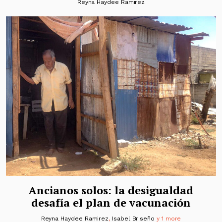
Reyna Haydee Ramirez
Ancianos solos: la desigualdad
desafía el plan de vacunación
Reyna Haydee Ramirez
,
Isabel Briseño
y 1 more