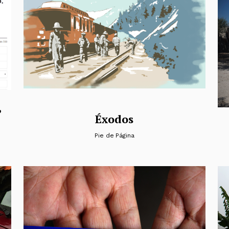
,
Éxodos
Pie de Página