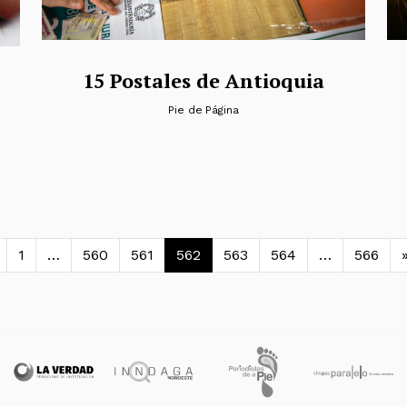
15 Postales de Antioquia
Pie de Página
avegación de entradas
1
…
560
561
562
563
564
…
566