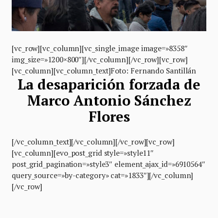
[vc_row][vc_column][vc_single_image image=»8358″
img_size=»1200×800″][/vc_column][/vc_row][vc_row]
[vc_column][vc_column_text]Foto: Fernando Santillán
La desaparición forzada de
Marco Antonio Sánchez
Flores
[/vc_column_text][/vc_column][/vc_row][vc_row]
[vc_column][evo_post_grid style=»style11″
post_grid_pagination=»style3″ element_ajax_id=»6910564″
query_source=»by-category» cat=»1833″][/vc_column]
[/vc_row]