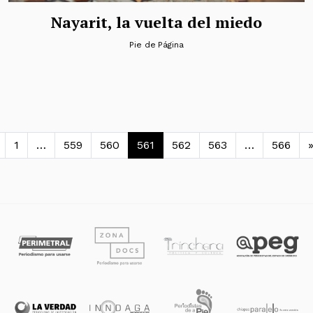
Nayarit, la vuelta del miedo
Pie de Página
avegación de entradas
1
…
559
560
561
562
563
…
566