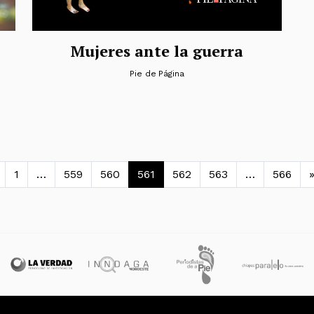
Mujeres ante la guerra
Pie de Página
avegación de entradas
1
…
559
560
561
562
563
…
566