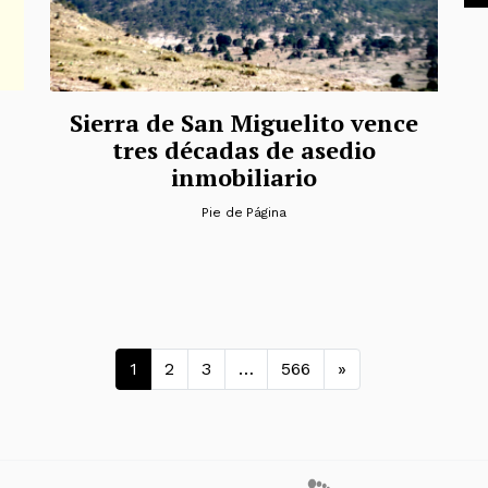
Sierra de San Miguelito vence
tres décadas de asedio
inmobiliario
Pie de Página
Navegación de entra
1
2
3
…
566
»