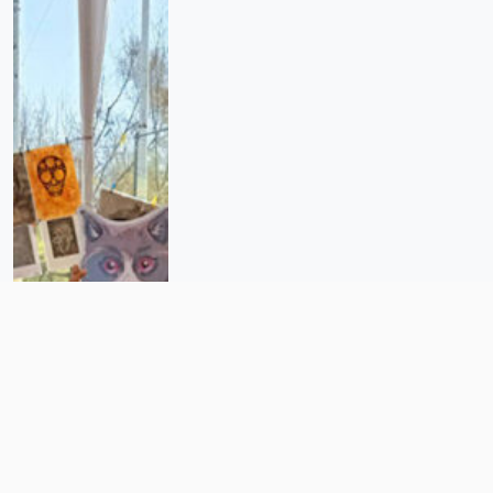
“Hay una producción bestial de
gráfica pero no tiene canales de
salida”. Nace tianguis La Zurda
Itinerante