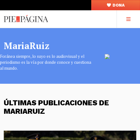
DONA
MariaRuiz
Foránea siempre, lo suyo es lo audiovisual y el
periodismo es la vía por donde conoce y cuestiona
al mundo.
ÚLTIMAS PUBLICACIONES DE
MARIARUIZ