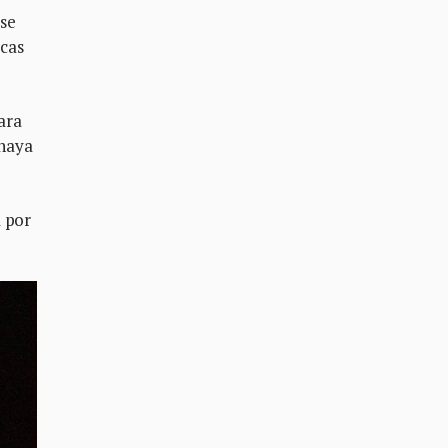
 se
ocas
ara
 haya
a por