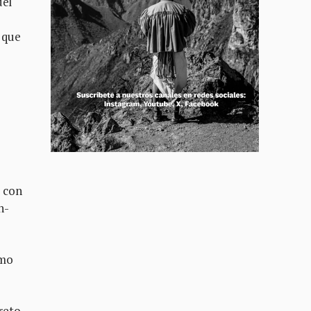
del
y que
s con
n-
omo
 reto