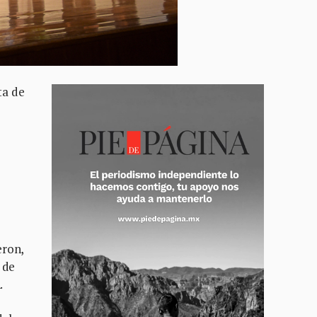
ta de
eron,
 de
.