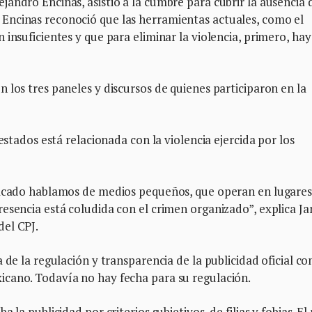
andro Encinas, asistió a la cumbre para cubrir la ausencia 
Encinas reconoció que las herramientas actuales, como el
insuficientes y que para eliminar la violencia, primero, ha
 los tres paneles y discursos de quienes participaron en la
estados está relacionada con la violencia ejercida por los
atacado hablamos de medios pequeños, que operan en lugare
esencia está coludida con el crimen organizado”, explica Ja
del CPJ.
 de la regulación y transparencia de la publicidad oficial c
cano. Todavía no hay fecha para su regulación.
la publicidad por criterios subjetivos, de filias y fobias. El