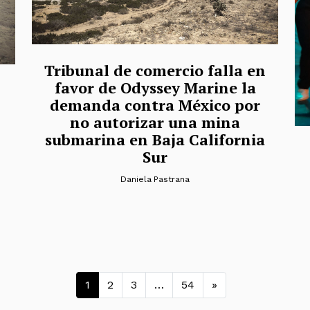
Tribunal de comercio falla en
favor de Odyssey Marine la
demanda contra México por
no autorizar una mina
submarina en Baja California
Sur
Daniela Pastrana
Navegación de entra
1
2
3
…
54
»