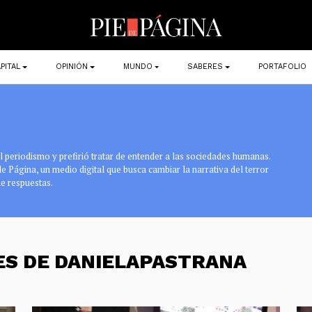
PITAL
OPINIÓN
MUNDO
SABERES
PORTAFOLIO
 periodismo y prefirió tratar de entender a las sociedades humanas.
 de Página, un medio digital que busca cambiar la narrativa del terror
e respuestas.
ES DE DANIELAPASTRANA