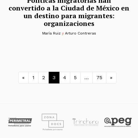
Políticas migratorias han
convertido a la Ciudad de México en
un destino para migrantes:
organizaciones
María Ruiz
y
Arturo Contreras
Navegación de entradas
«
1
2
3
4
5
…
75
»