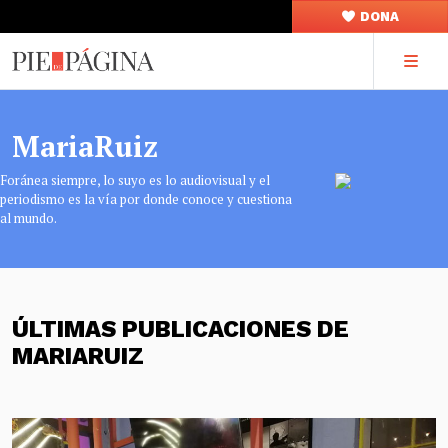
DONA
MariaRuiz
Foránea siempre, lo suyo es lo audiovisual y el
periodismo es la vía por donde conoce y cuestiona
al mundo.
ÚLTIMAS PUBLICACIONES DE
MARIARUIZ