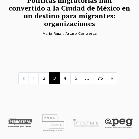
Políticas migratorias han
convertido a la Ciudad de México en
un destino para migrantes:
organizaciones
María Ruiz
y
Arturo Contreras
Navegación de entradas
«
1
2
3
4
5
…
75
»