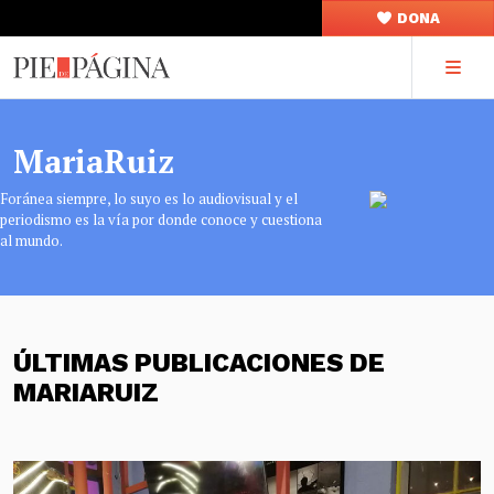
DONA
MariaRuiz
Foránea siempre, lo suyo es lo audiovisual y el
periodismo es la vía por donde conoce y cuestiona
al mundo.
ÚLTIMAS PUBLICACIONES DE
MARIARUIZ