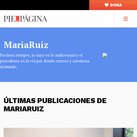
DONA
MariaRuiz
Foránea siempre, lo suyo es lo audiovisual y el
periodismo es la vía por donde conoce y cuestiona
al mundo.
ÚLTIMAS PUBLICACIONES DE
MARIARUIZ