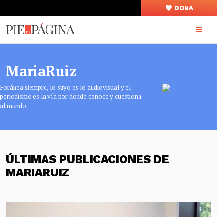
DONA
MariaRuiz
Foránea siempre, lo suyo es lo audiovisual y el
periodismo es la vía por donde conoce y cuestiona
al mundo.
ÚLTIMAS PUBLICACIONES DE
MARIARUIZ