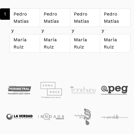
Navegación de entradas
1
Pedro
Pedro
Pedro
Pedro
Matías
Matías
Matías
Matías
y
y
y
y
María
María
María
María
Ruiz
Ruiz
Ruiz
Ruiz