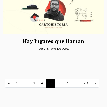
Hay lugares que llaman
José Ignacio De Alba
Navegación de entradas
«
1
…
3
4
5
6
7
…
70
»