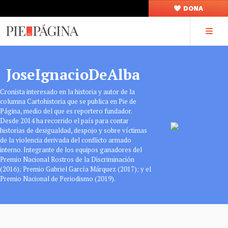
DONA
JoseIgnacioDeAlba
Cronista interesado en la historia y autor de la
columna Cartohistoria que se publica en Pie de
Página, medio del que es reportero fundador.
Desde 2014 ha recorrido el país para contar
historias de desigualdad, despojo y sobre víctimas
de la violencia derivada del conflicto armado
interno. Integrante de los equipos ganadores del
Premio Nacional Rostros de la Discriminación
(2016); Premio Gabriel García Márquez (2017); y el
Premio Nacional de Periodismo (2019).