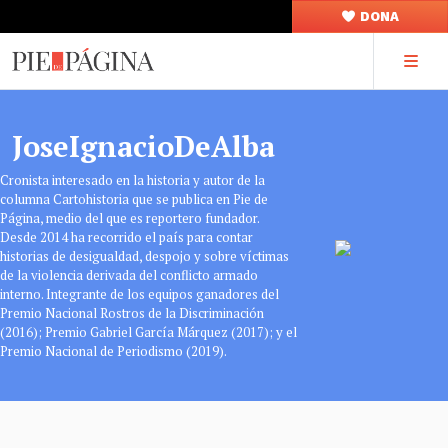
DONA
JoseIgnacioDeAlba
Cronista interesado en la historia y autor de la
columna Cartohistoria que se publica en Pie de
Página, medio del que es reportero fundador.
Desde 2014 ha recorrido el país para contar
historias de desigualdad, despojo y sobre víctimas
de la violencia derivada del conflicto armado
interno. Integrante de los equipos ganadores del
Premio Nacional Rostros de la Discriminación
(2016); Premio Gabriel García Márquez (2017); y el
Premio Nacional de Periodismo (2019).