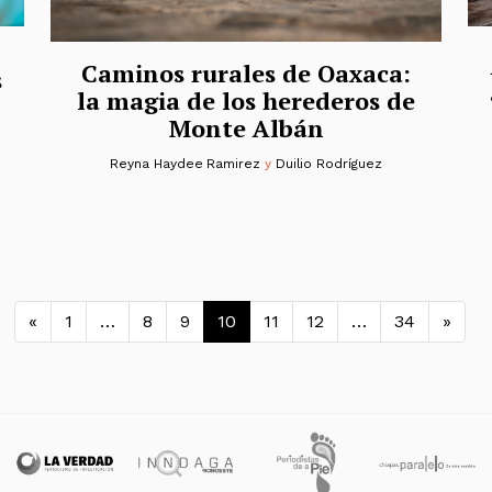
Caminos rurales de Oaxaca:
s
la magia de los herederos de
Monte Albán
Reyna Haydee Ramirez
y
Duilio Rodríguez
Navegación de entradas
«
1
…
8
9
10
11
12
…
34
»