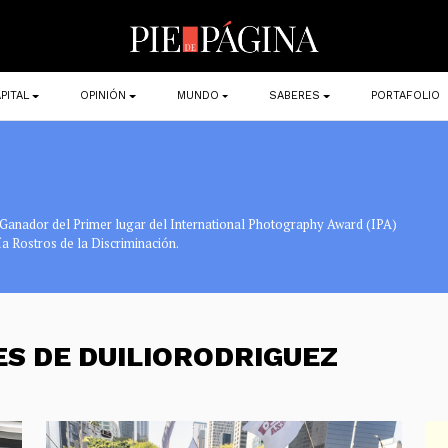
PITAL
OPINIÓN
MUNDO
SABERES
PORTAFOLIO
. Ganador del Primer lugar del International Photography Award (IPA)
a Rostros de la Discriminación.
ES DE DUILIORODRIGUEZ