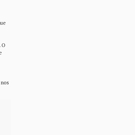
que
. O
e
 nos