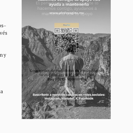
os–
avés
n y
da