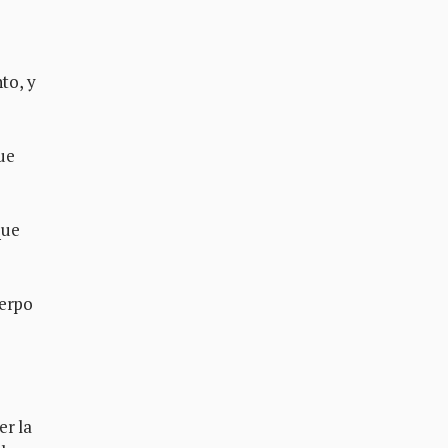
to, y
que
que
uerpo
er la