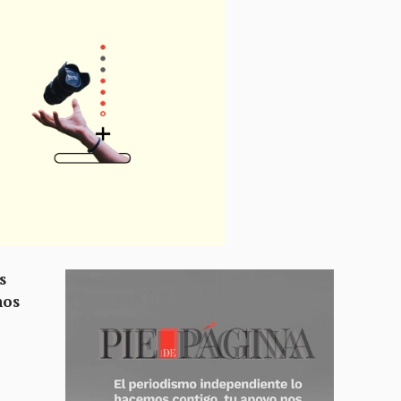
s
hos