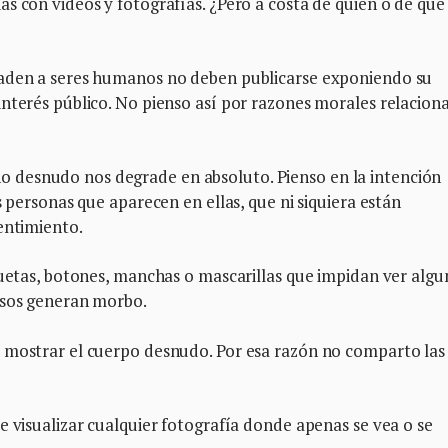
s con videos y fotografías. ¿Pero a costa de quién o de qué 
raden a seres humanos no deben publicarse exponiendo su
interés público. No pienso así por razones morales relacion
desnudo nos degrade en absoluto. Pienso en la intención
s personas que aparecen en ellas, que ni siquiera están
entimiento.
quetas, botones, manchas o mascarillas que impidan ver algu
asos generan morbo.
 mostrar el cuerpo desnudo. Por esa razón no comparto las
e visualizar cualquier fotografía donde apenas se vea o se