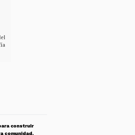
el
fía
para construir
ra comunidad.