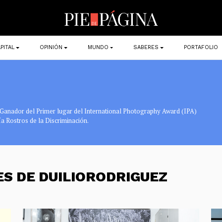
PITAL
OPINIÓN
MUNDO
SABERES
PORTAFOLIO
. Ganador del Primer lugar del International Photography Award (IPA)
a Rostros de la Discriminación.
ES DE DUILIORODRIGUEZ