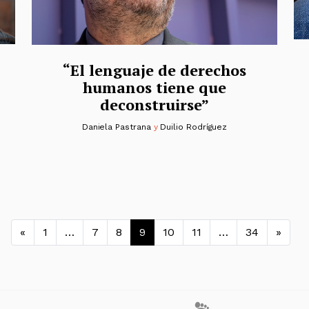
“El lenguaje de derechos
humanos tiene que
deconstruirse”
Daniela Pastrana
y
Duilio Rodríguez
Navegación de entradas
«
1
…
7
8
9
10
11
…
34
»