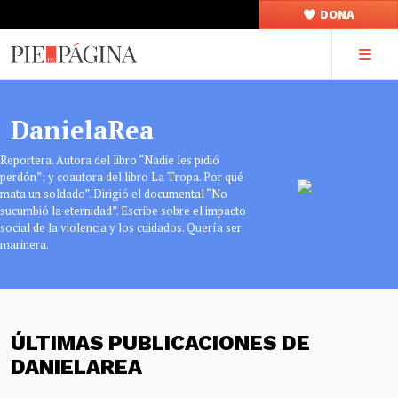
DONA
DanielaRea
Reportera. Autora del libro “Nadie les pidió
perdón”; y coautora del libro La Tropa. Por qué
mata un soldado”. Dirigió el documental “No
sucumbió la eternidad”. Escribe sobre el impacto
social de la violencia y los cuidados. Quería ser
marinera.
ÚLTIMAS PUBLICACIONES DE
DANIELAREA