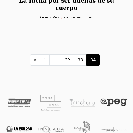
La lucha por ser dueñas de su
cuerpo
Daniela Rea
y
Prometeo Lucero
Navegación de entradas
«
1
…
32
33
34