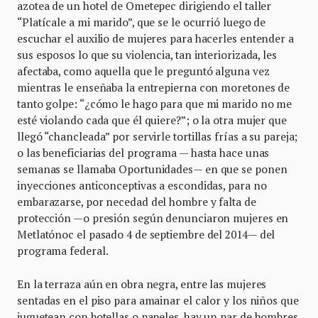
azotea de un hotel de Ometepec dirigiendo el taller
“Platícale a mi marido”, que se le ocurrió luego de
escuchar el auxilio de mujeres para hacerles entender a
sus esposos lo que su violencia, tan interiorizada, les
afectaba, como aquella que le preguntó alguna vez
mientras le enseñaba la entrepierna con moretones de
tanto golpe: “¿cómo le hago para que mi marido no me
esté violando cada que él quiere?”; o la otra mujer que
llegó “chancleada” por servirle tortillas frías a su pareja;
o las beneficiarias del programa — hasta hace unas
semanas se llamaba Oportunidades— en que se ponen
inyecciones anticonceptivas a escondidas, para no
embarazarse, por necedad del hombre y falta de
protección —o presión según denunciaron mujeres en
Metlatónoc el pasado 4 de septiembre del 2014— del
programa federal.
En la terraza aún en obra negra, entre las mujeres
sentadas en el piso para amainar el calor y los niños que
juguetean con botellas o papeles, hay un par de hombres