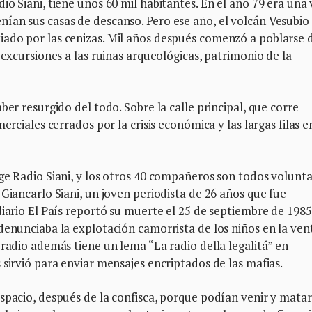
o Siani, tiene unos 60 mil habitantes. En el año 79 era una v
ían sus casas de descanso. Pero ese año, el volcán Vesubio
ado por las cenizas. Mil años después comenzó a poblarse 
 excursiones a las ruinas arqueológicas, patrimonio de la
ber resurgido del todo. Sobre la calle principal, que corre
erciales cerrados por la crisis económica y las largas filas e
ge Radio Siani, y los otros 40 compañeros son todos volunta
Giancarlo Siani, un joven periodista de 26 años que fue
diario El País reportó su muerte el 25 de septiembre de 1985
denunciaba la explotación camorrista de los niños en la ven
 radio además tiene un lema “La radio della legalitá” en
 sirvió para enviar mensajes encriptados de las mafias.
spacio, después de la confisca, porque podían venir y mata