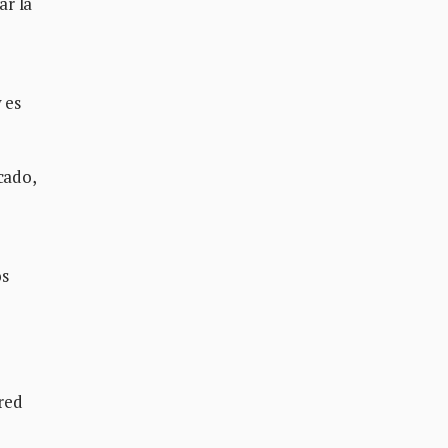
ar la
 es
cado,
os
 red