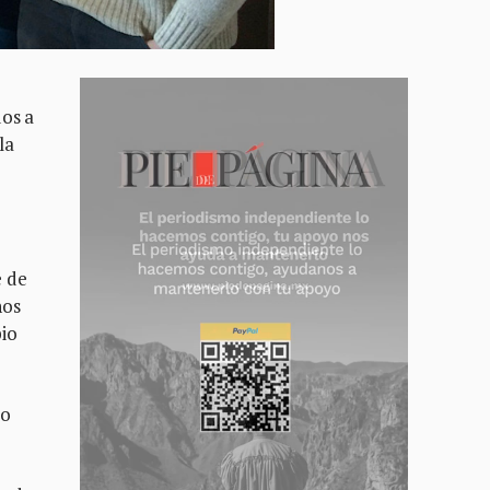
dos a
la
e de
nos
pio
lo