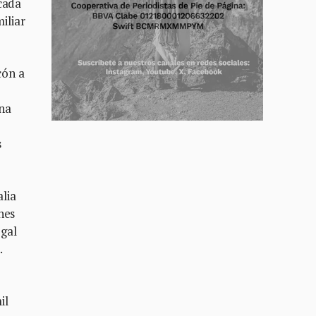
cada
iliar
cón a
ina
e
s
alia
nes
egal
.
il