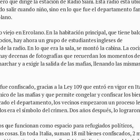
 que dirige la estación de Radio Siani. Esta radio está ubi
ido salir cuando niño, sino en lo que fue el departamento fam
olano.
 viejo en Ercolano. En la habitación principal, que tiene bal
gocios, hay ahora un grupo de estudiantes ingleses de
e la radio. En lo que era la sala, se montó la cabina. La coc
 hay decenas de fotografías que recuerdan los momentos d
archar y a exigir la salida de las mafias, llenando las misma
ue confiscado, gracias a la Ley 109 que entró en vigor en It
co de las mafias y que permite congelar y confiscar los bie
scado el departamento, los vecinos empezaron un proceso l
los era el símbolo del crimen. Dos años después, lo lograron
os que funcionan como espacio para refugiados políticos,
s cosas. En toda Italia, suman 18 mil bienes confiscados, 2 m