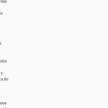
illa
de
n
rios
 y
ta de
rnos