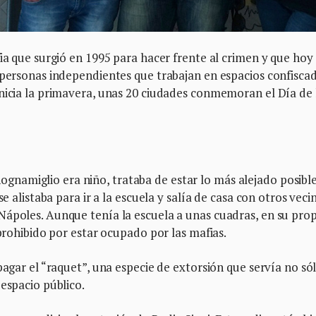
fia que surgió en 1995 para hacer frente al crimen y que hoy
 personas independientes que trabajan en espacios confisca
inicia la primavera, unas 20 ciudades conmemoran el Día de 
namiglio era niño, trataba de estar lo más alejado posibl
se alistaba para ir a la escuela y salía de casa con otros veci
Nápoles. Aunque tenía la escuela a unas cuadras, en su pro
 prohibido por estar ocupado por las mafias.
pagar el “raquet”, una especie de extorsión que servía no só
 espacio público.