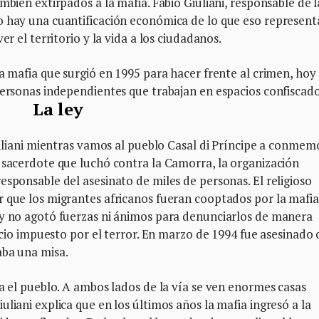
mbién extirpados a la mafia. Fabio Giuliani, responsable de l
o hay una cuantificación económica de lo que eso represent
er el territorio y la vida a los ciudadanos.
la mafia que surgió en 1995 para hacer frente al crimen, hoy
personas independientes que trabajan en espacios confiscado
La ley
Giuliani mientras vamos al pueblo Casal di Príncipe a conmem
 sacerdote que luchó contra la Camorra, la organización
esponsable del asesinato de miles de personas. El religioso
 que los migrantes africanos fueran cooptados por la mafia
 y no agotó fuerzas ni ánimos para denunciarlos de manera
encio impuesto por el terror. En marzo de 1994 fue asesinado
aba una misa.
za el pueblo. A ambos lados de la vía se ven enormes casas
liani explica que en los últimos años la mafia ingresó a la