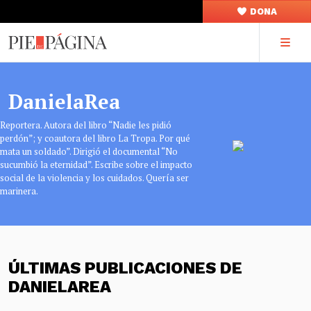
DONA
DanielaRea
Reportera. Autora del libro “Nadie les pidió
perdón”; y coautora del libro La Tropa. Por qué
mata un soldado”. Dirigió el documental “No
sucumbió la eternidad”. Escribe sobre el impacto
social de la violencia y los cuidados. Quería ser
marinera.
ÚLTIMAS PUBLICACIONES DE
DANIELAREA