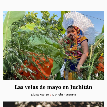
Las velas de mayo en Juchitán
Diana Manzo
y
Daniela Pastrana