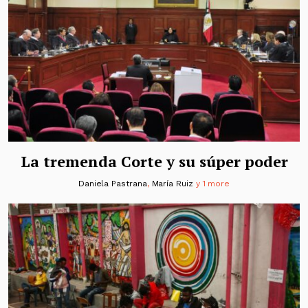
La tremenda Corte y su súper poder
Daniela Pastrana
,
María Ruiz
y 1 more