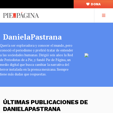
DONA
DanielaPastrana
Quería ser exploradora y conocer el mundo, pero
conoció el periodismo y prefirió tratar de entender
a las sociedades humanas. Dirigió seis años la Red
de Periodistas de a Pie, y fundó Pie de Página, un
medio digital que busca cambiar la narrativa del
terror instalada en la prensa mexicana. Siempre
tiene más dudas que respuestas.
ÚLTIMAS PUBLICACIONES DE
DANIELAPASTRANA