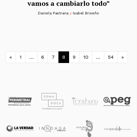
vamos a cambiarlo todo”
Daniela Pastrana
y
Isabel Briseño
Navegación de entradas
«
1
…
6
7
8
9
10
…
54
»