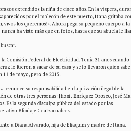
brazos extendidos la niña de cinco años. En la víspera, dura
saparecidos por el malecón de este puerto, Itana gritaba co
ron, vivos los queremos!». Ahora pega su pequeño cuerpo a la
nunca ha visto más que en fotos, hasta que su abuela le ll
buscar.
 la Comisión Federal de Electricidad. Tenía 31 años cuando
acruz lo fueron a sacar de su casa y se lo llevaron quien sabe
n 11 de mayo, pero de 2015.
 reconoce su responsabilidad en la privación ilegal de la
ién de otras tres personas: Jhonit Enríquez Orozco, José M
 Es la segunda disculpa pública del estado por las
perativo Blindaje Coatzacoalcos.
unto a Diana Alvarado, hija de Eliaquim y madre de Itana.