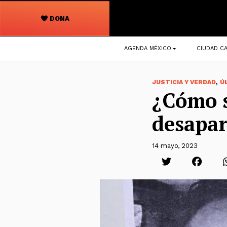
DONA
Navegación
AGENDA MÉXICO
CIUDAD CA
principal
,
JUSTICIA Y VERDAD
Ú
¿Cómo s
desapar
14 mayo, 2023