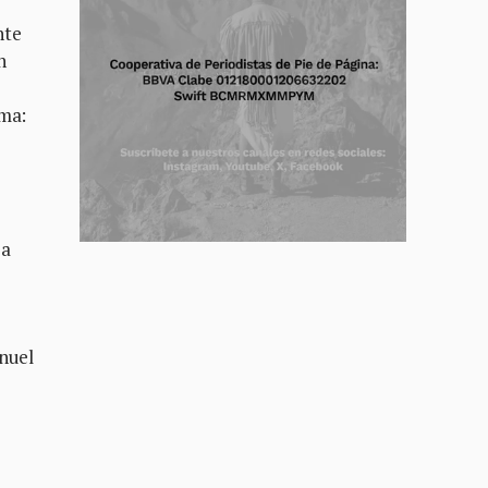
nte
n
ama:
 a
anuel