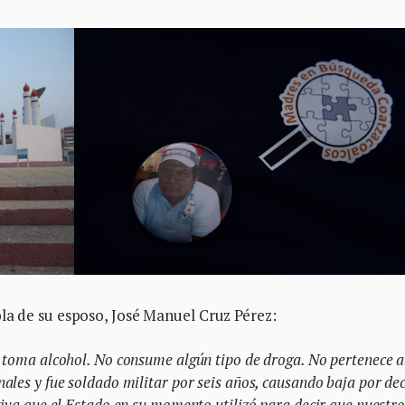
la de su esposo, José Manuel Cruz Pérez:
 toma alcohol. No consume algún tipo de droga. No pertenece a
ales y fue soldado militar por seis años, causando baja por dec
tiva que el Estado en su momento utilizó para decir que nuestro