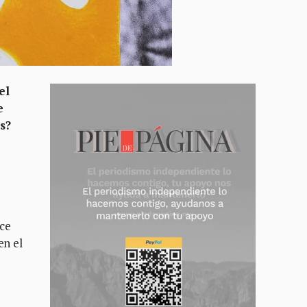
el
e
s?
ice
en el