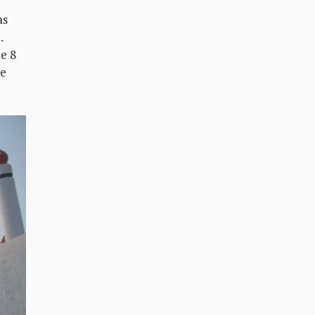
as
.
e 8
se