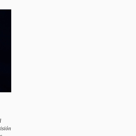
l
isión
s