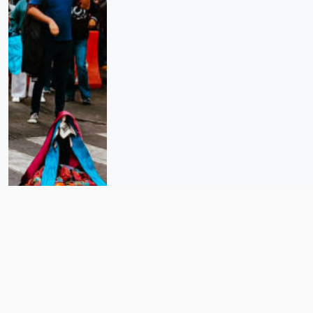
«El sueño ya no es comprar una
casa, sino no ser desalojados»