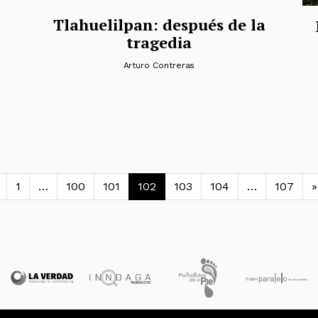
Tlahuelilpan: después de la
tragedia
Arturo Contreras
avegación de entradas
1
…
100
101
102
103
104
…
107
»