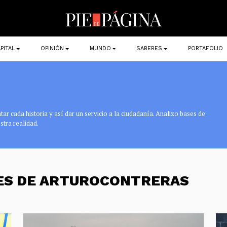
PITAL
OPINIÓN
MUNDO
SABERES
PORTAFOLIO
r cada historia y así dar un servicio a la ciudadanía. Analizo bases de
stra realidad.
NES DE ARTUROCONTRERAS