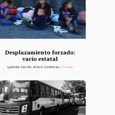
Desplazamiento forzado:
vacío estatal
Lydiette Carrión
,
Arturo Contreras
y 1 more