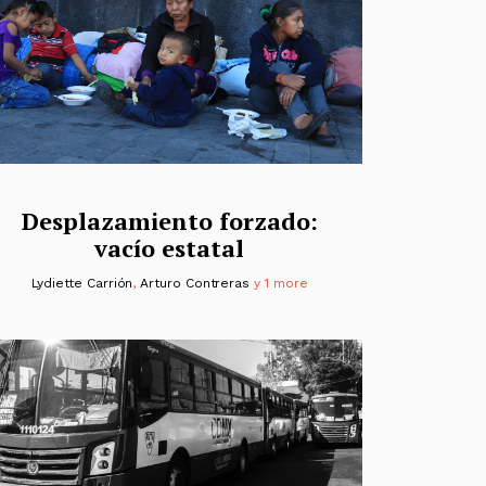
Desplazamiento forzado:
vacío estatal
Lydiette Carrión
,
Arturo Contreras
y 1 more