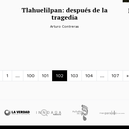
Tlahuelilpan: después de la
tragedia
Arturo Contreras
avegación de entradas
1
…
100
101
102
103
104
…
107
»