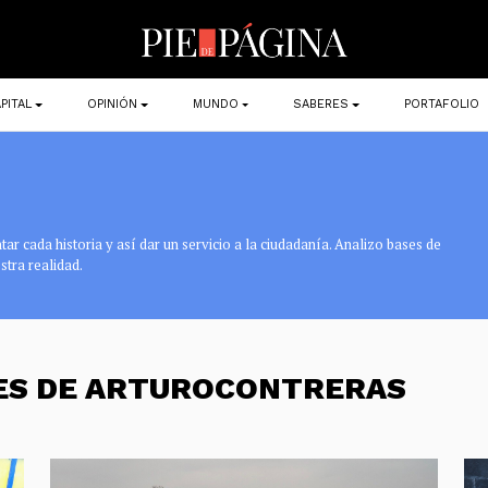
PITAL
OPINIÓN
MUNDO
SABERES
PORTAFOLIO
r cada historia y así dar un servicio a la ciudadanía. Analizo bases de
stra realidad.
NES DE ARTUROCONTRERAS