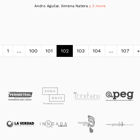
Andro Aguilar
,
Ximena Natera
y 3 more
avegación de entradas
1
…
100
101
102
103
104
…
107
»