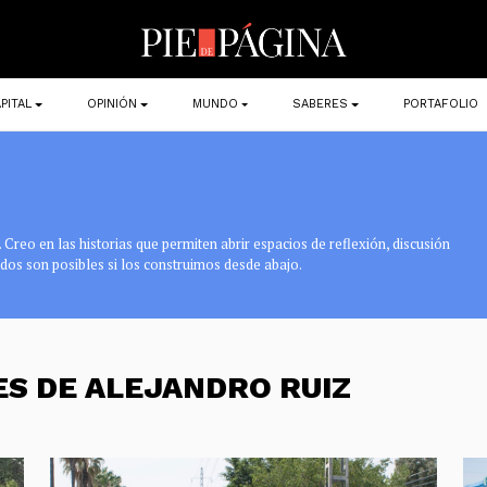
PITAL
OPINIÓN
MUNDO
SABERES
PORTAFOLIO
Creo en las historias que permiten abrir espacios de reflexión, discusión
ndos son posibles si los construimos desde abajo.
ES DE ALEJANDRO RUIZ