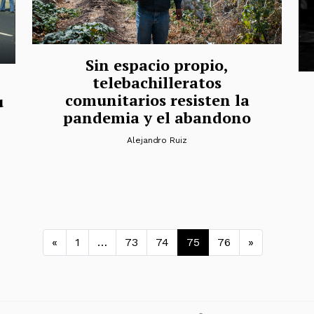
Sin espacio propio,
telebachilleratos
comunitarios resisten la
u
pandemia y el abandono
Alejandro Ruiz
Navegación de entradas
«
1
…
73
74
75
76
»