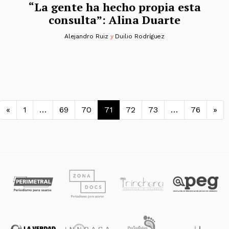
“La gente ha hecho propia esta
consulta”: Alina Duarte
Alejandro Ruiz
y
Duilio Rodríguez
Navegación de entradas
«
1
…
69
70
71
72
73
…
76
»