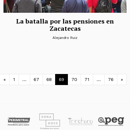
La batalla por las pensiones en
Zacatecas
Alejandro Ruiz
Navegación de entradas
«
1
…
67
68
69
70
71
…
76
»