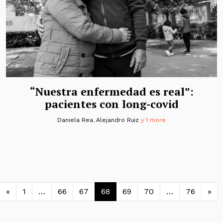
“Nuestra enfermedad es real”:
pacientes con long-covid
Daniela Rea
,
Alejandro Ruiz
y 1 more
Navegación de entradas
«
1
…
66
67
68
69
70
…
76
»