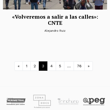
«Volveremos a salir a las calles»:
CNTE
Alejandro Ruiz
Navegación de entradas
«
1
2
3
4
5
…
76
»