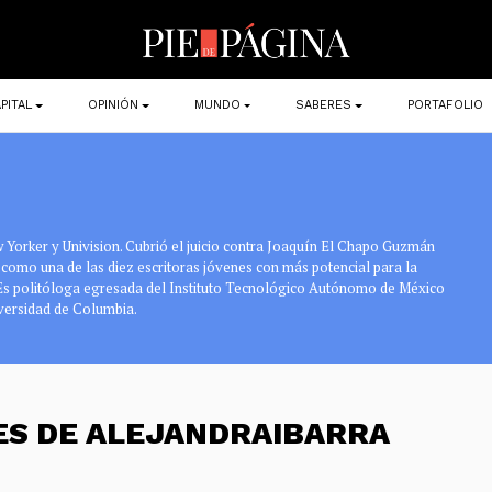
PITAL
OPINIÓN
MUNDO
SABERES
PORTAFOLIO
 Yorker y Univision. Cubrió el juicio contra Joaquín El Chapo Guzmán
omo una de las diez escritoras jóvenes con más potencial para la
 Es politóloga egresada del Instituto Tecnológico Autónomo de México
versidad de Columbia.
ES DE ALEJANDRAIBARRA