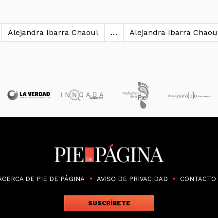
 entradas
Alejandra Ibarra Chaoul
…
Alejandra Ibarra Chaou
ACERCA DE PIE DE PÁGINA
AVISO DE PRIVACIDAD
CONTACTO
SUSCRÍBETE