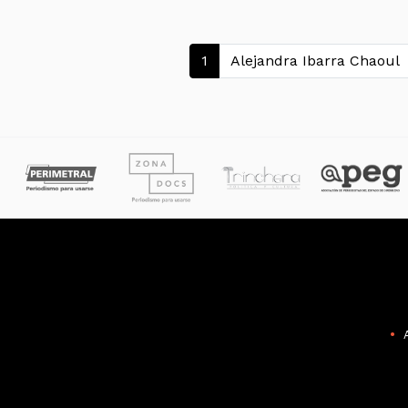
Navegación de
1
Alejandra Ibarra Chaoul