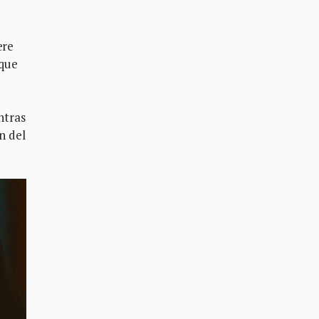
ere
 que
ntras
n del