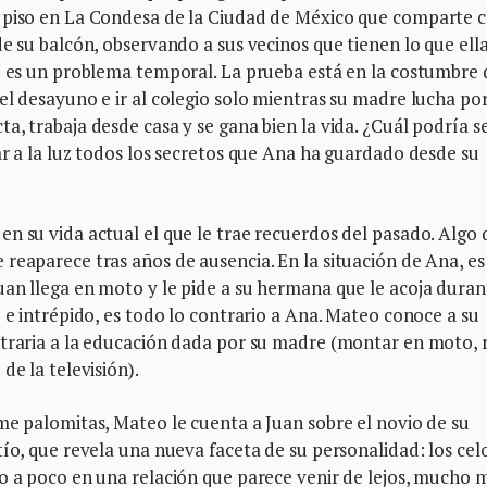
o piso en La Condesa de la Ciudad de México que comparte 
de su balcón, observando a sus vecinos que tienen lo que ell
no es un problema temporal. La prueba está en la costumbre 
el desayuno e ir al colegio solo mientras su madre lucha po
, trabaja desde casa y se gana bien la vida. ¿Cuál podría se
ar a la luz todos los secretos que Ana ha guardado desde su
n su vida actual el que le trae recuerdos del pasado. Algo 
reaparece tras años de ausencia. En la situación de Ana, es
uan llega en moto y le pide a su hermana que le acoja duran
 e intrépido, es todo lo contrario a Ana. Mateo conoce a su
ntraria a la educación dada por su madre (montar en moto, 
de la televisión).
me palomitas, Mateo le cuenta a Juan sobre el novio de su
ío, que revela una nueva faceta de su personalidad: los celo
o a poco en una relación que parece venir de lejos, mucho 