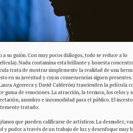
do a su guión. Con muy pocos diálogos, todo se reduce a lo
película). Nada contamina esta brillante y honesta concentra
lícula trata de mostrar simplemente la realidad de una her
sto en su juventud y cuyas consecuencias siguen presentes.
s Laura Agorreca y David Calderón) trascienden la película c
e gama de emociones. La atracción, la ternura, los celos y 
ctación, asombro e incomodidad para el público. El incesto
antemente tratado.
lanos que pueden calificarse de artísticos. La desnudez, var
ad y pudor a través de un trabajo de luz y desenfoque muy b