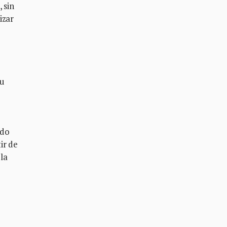
 sin
izar
su
ndo
ir de
la