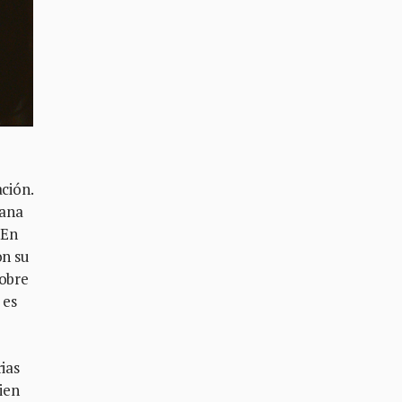
ción.
mana
 En
on su
sobre
 es
ias
ien