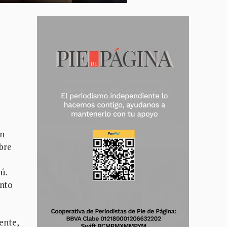
un
bre
ú.
unto
ente,