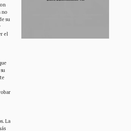
con
a no
de su
r
r el
que
 su
te
robar
s. La
más