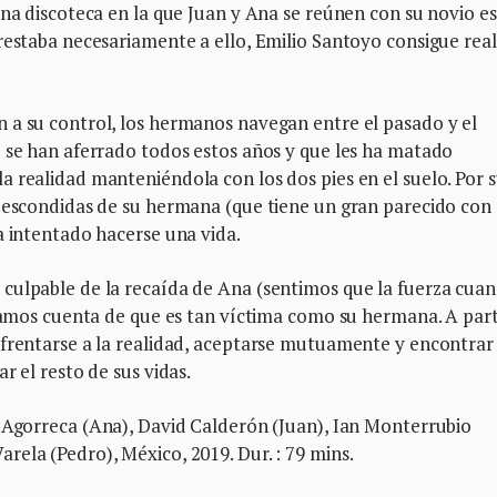
na discoteca en la que Juan y Ana se reúnen con su novio es,
restaba necesariamente a ello, Emilio Santoyo consigue real
 a su control, los hermanos navegan entre el pasado y el
e se han aferrado todos estos años y que les ha matado
 realidad manteniéndola con los dos pies en el suelo. Por 
a escondidas de su hermana (que tiene un gran parecido con
a intentado hacerse una vida.
culpable de la recaída de Ana (sentimos que la fuerza cua
 damos cuenta de que es tan víctima como su hermana. A part
nfrentarse a la realidad, aceptarse mutuamente y encontrar 
r el resto de sus vidas.
 Agorreca (Ana), David Calderón (Juan), Ian Monterrubio
ela (Pedro), México, 2019. Dur. : 79 mins.