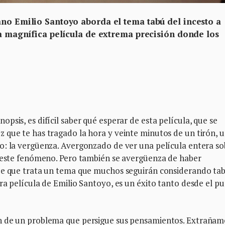
ano Emilio Santoyo aborda el tema tabú del incesto a
na magnífica película de extrema precisión donde los
sis, es difícil saber qué esperar de esta película, que se
 que te has tragado la hora y veinte minutos de un tirón, 
o: la vergüenza. Avergonzado de ver una película entera so
e este fenómeno. Pero también se avergüenza de haber
de que trata un tema que muchos seguirán considerando tab
ra película de Emilio Santoyo, es un éxito tanto desde el p
n de un problema que persigue sus pensamientos. Extrañam