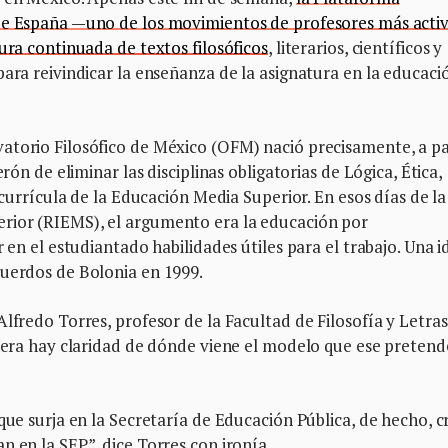
 de España —uno de los movimientos de profesores más acti
ura continuada de textos filosóficos
, literarios, científicos y
para reivindicar la enseñanza de la asignatura en la educaci
atorio Filosófico de México (OFM) nació precisamente, a pa
rón de eliminar las disciplinas obligatorias de Lógica, Ética,
 currícula de la Educación Media Superior. En esos días de la
rior (RIEMS), el argumento era la educación por
r en el estudiantado habilidades útiles para el trabajo. Una i
cuerdos de Bolonia en 1999.
lfredo Torres, profesor de la Facultad de Filosofía y Letras
uiera hay claridad de dónde viene el modelo que ese pretend
que surja en la Secretaría de Educación Pública, de hecho, c
n en la SEP”, dice Torres con ironía.