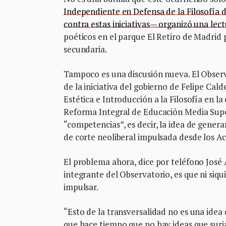
Independiente en Defensa de la Filosofía
contra estas iniciativas— organizó una lect
poéticos en el parque El Retiro de Madrid 
secundaria.
Tampoco es una discusión nueva. El Observ
de la iniciativa del gobierno de Felipe Calde
Estética e Introducción a la Filosofía en la
Reforma Integral de Educación Media Supe
“competencias”, es decir, la idea de genera
de corte neoliberal impulsada desde los A
El problema ahora, dice por teléfono José A
integrante del Observatorio, es que ni siq
impulsar.
“Esto de la transversalidad no es una idea 
que hace tiempo que no hay ideas que surja