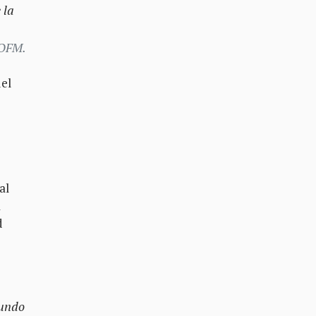
 la
 OFM.
del
al
a
d
mundo