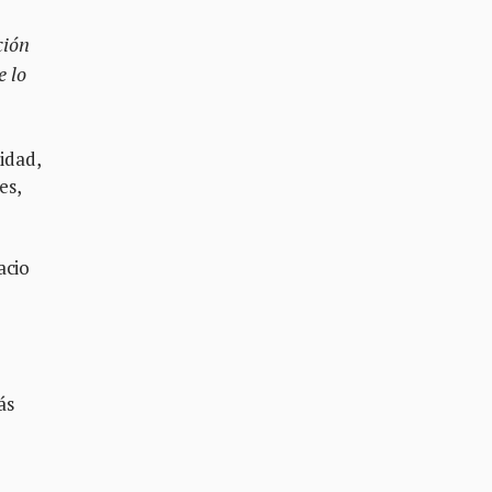
ción
e lo
lidad,
es,
acio
ás