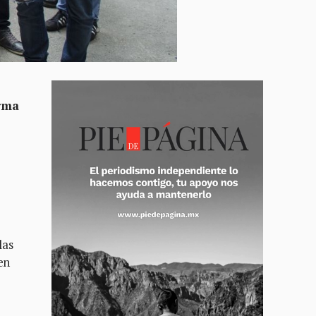
orma
las
en