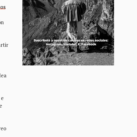
vos
ón
rtir
dea
 e
e
reo