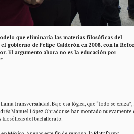
delo que eliminaría las materias filosóficas del
r el gobierno de Felipe Calderón en 2008, con la Ref
or. El argumento ahora no es la educación por
d”
ma transversalidad. Bajo esa lógica, que “todo se cruza”, 
Andrés Manuel López Obrador se han montado nuevamente 
filosóficas del bachillerato.
o en México. Apenas este fin de semana,
la Plataforma