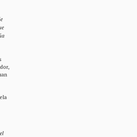
de
ue
úa
s
dor,
Juan
ela
el