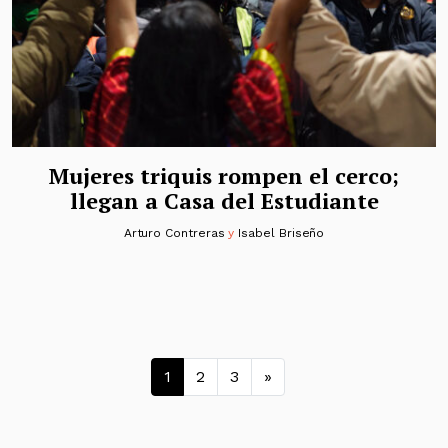
Mujeres triquis rompen el cerco;
llegan a Casa del Estudiante
Arturo Contreras
y
Isabel Briseño
Navegación de entrada
1
2
3
»