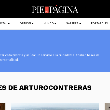
PITAL
OPINIÓN
MUNDO
SABERES
PORTAFOLIO
r cada historia y así dar un servicio a la ciudadanía. Analizo bases de
stra realidad.
NES DE ARTUROCONTRERAS