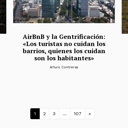
AirBnB y la Gentrificación:
«Los turistas no cuidan los
barrios, quienes los cuidan
son los habitantes»
Arturo Contreras
Navegación de entra
1
2
3
…
107
»