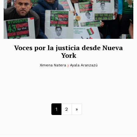
Voces por la justicia desde Nueva
York
Ximena Natera
y
Ayala Aranzazú
Navegación de entrad
1
2
»