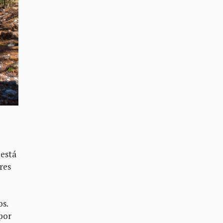
 está
res
os.
por