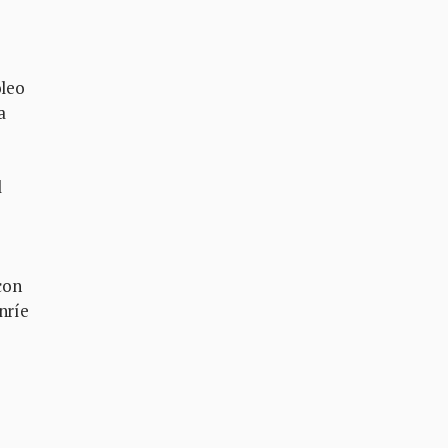
óleo
a
l
con
nríe
s