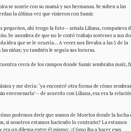
ira se sonríe con su mamá y sus hermanas. Se suben a las
erdan la última vez que vinieron con Samir.
s pequeños, ahí tengo la foto— señala Liliana, compañera d
año. Se asombra de que no le costó trabajo sostener a sus do
a idea que se le ocurría… A veces nos llevaba a las 5 de la
as niñas; yo también le seguía sus locuras.
ncuentra cerca de los campos donde Samir sembraba maíz, fri
ánica y me decía: ‘ya encontré otra forma de cómo sembrar
sin envenenarla’— de acuerdo con Liliana, esa era la relació
cómo podemos decir que somos de Morelos donde la lucha 
las, si nosotros estamos haciendo lo contrario? La estamos
 y era un dilema entre él mismo: ¿Cómo iba a hacer esas