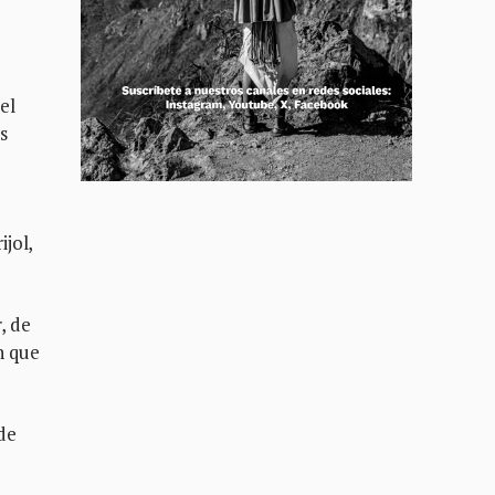
el
s
jol,
, de
n que
de