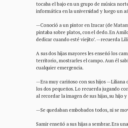
tocaba el bajo en un grupo de música norteñ
informática en la universidad y luego un a
—Conoció a un pintor en Izucar (de Matamor
pintaba sobre platos, con el dedo. En Amil
dedicar cuando esté viejito’. —recuerda Li
A sus dos hijas mayores les enseñó los cam
territorio, mostrarles el campo. Aun él s
cualquier emergencia.
—Era muy cariñoso con sus hijos —Liliana 
los dos pequeños. Lo recuerda jugando con 
al recordar la imagen de sus hijas, su hijo y
—Se quedaban embobados todos, ni se moví
Samir enseñó a sus hijas a sembrar. Era una