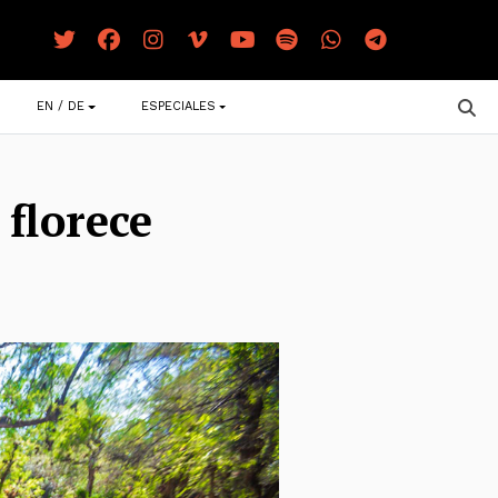
EN / DE
ESPECIALES
 florece