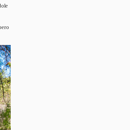
dole
 pero