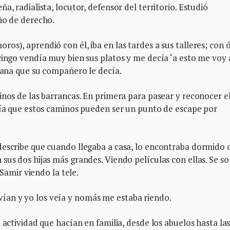
a, radialista, locutor, defensor del territorio. Estudió
ño de derecho.
os), aprendió con él, iba en las tardes a sus talleres; con 
cingo vendía muy bien sus platos y me decía ‘a esto me voy 
liana que su compañero le decía.
inos de las barrancas. En primera para pasear y reconocer e
abía que estos caminos pueden ser un punto de escape por
describe que cuando llegaba a casa, lo encontraba dormido 
sus dos hijas más grandes. Viendo películas con ellas. Se so
 Samir viendo la tele.
an y yo los veía y nomás me estaba riendo.
 actividad que hacían en familia, desde los abuelos hasta la