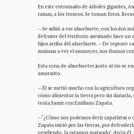
En este entramado de árboles gigantes, Am
ramas, a los troncos. Se toman fotos. Recu
—Se subió a ese ahuehuete, con los dos má
defensor del territorio asesinado hace un 
hijos arriba del ahuehuete. —De repente cad
mañana a ver el amanecer, nos íbamos con l
Esta zona de ahuehuetes junto al río se e
amaranto.
—Él se metió mucho con la agricultura org
cómo alimentar la tierra pero sin dañarla, 
tenía Samir con Emiliano Zapata.
—‘¿Cómo nos podemos decir zapatistas o 
Zapata inició por las tierras, por defender
vendiendo, la estamos matando’, decía él,