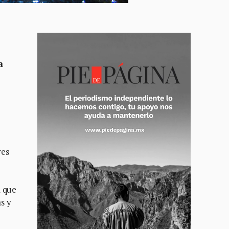
a
res
a que
s y