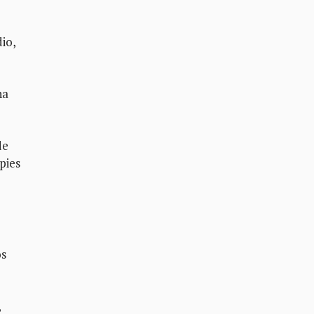
io,
ha
de
pies
os
,