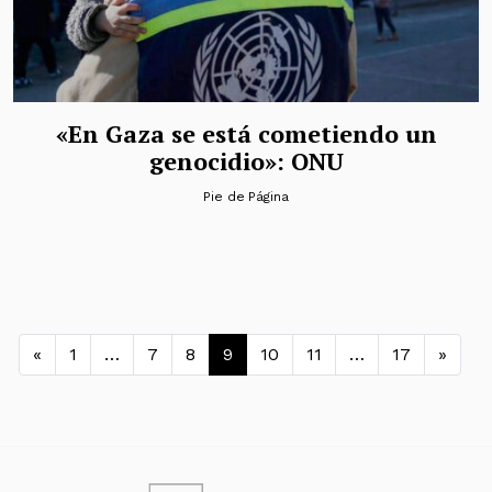
«En Gaza se está cometiendo un
genocidio»: ONU
Pie de Página
Navegación de entradas
«
1
…
7
8
9
10
11
…
17
»