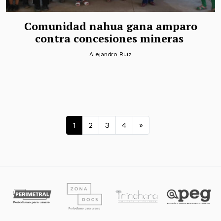
Comunidad nahua gana amparo
contra concesiones mineras
Alejandro Ruiz
Navegación de entradas
1
2
3
4
»