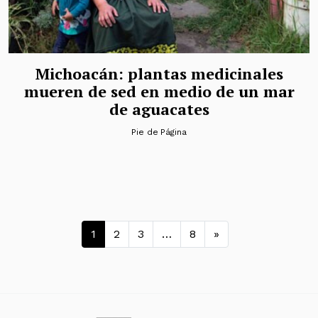
Michoacán: plantas medicinales
mueren de sed en medio de un mar
de aguacates
Pie de Página
Navegación de entradas
1
2
3
…
8
»