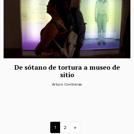
De sótano de tortura a museo de
sitio
Arturo Contreras
Navegación de entrad
1
2
»