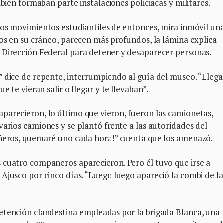
mbién formaban parte instalaciones policiacas y militares.
los movimientos estudiantiles de entonces, mira inmóvil un
dos en su cráneo, parecen más profundos, la lámina explica
 Dirección Federal para detener y desaparecer personas.
” dice de repente, interrumpiendo al guía del museo. “Lleg
e te vieran salir o llegar y te llevaban”.
parecieron, lo último que vieron, fueron las camionetas,
arios camiones y se plantó frente a las autoridades del
añeros, quemaré uno cada hora!” cuenta que los amenazó.
 cuatro compañeros aparecieron. Pero él tuvo que irse a
Ajusco por cinco días. “Luego luego apareció la combi de la
etención clandestina empleadas por la brigada Blanca, una