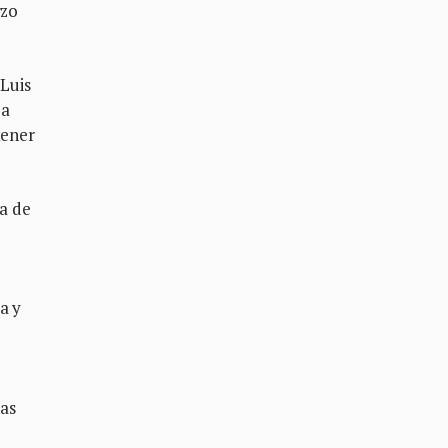
rzo
Luis
 a
tener
a de
a y
tas