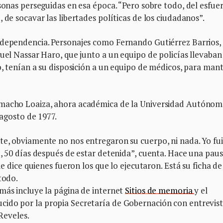
rsonas perseguidas en esa época. “Pero sobre todo, del esfue
 de socavar las libertades políticas de los ciudadanos”.
 dependencia. Personajes como Fernando Gutiérrez Barrios, 
guel Nassar Haro, que junto a un equipo de policías llevaban
so, tenían a su disposición a un equipo de médicos, para man
amacho Loaiza, ahora académica de la Universidad Autónom
 agosto de 1977.
te, obviamente no nos entregaron su cuerpo, ni nada. Yo fui
o, 50 días después de estar detenida”, cuenta. Hace una paus
de dice quienes fueron los que lo ejecutaron. Está su ficha de
todo.
más incluye la página de internet
Sitios de memoria
y el
ucido por la propia Secretaría de Gobernación con entrevis
 Reveles.