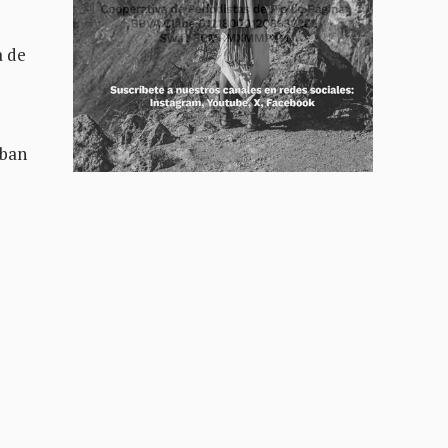
a de
aban