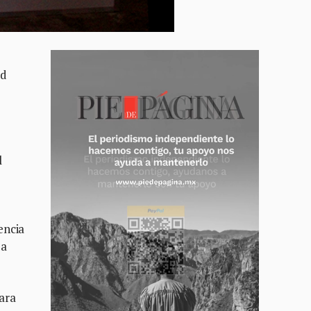
ad
l
,
encia
za
para