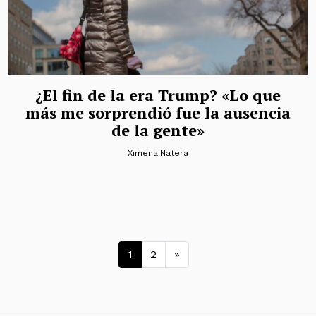
¿El fin de la era Trump? «Lo que
más me sorprendió fue la ausencia
de la gente»
Ximena Natera
Navegación de entrad
1
2
»