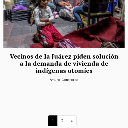
Vecinos de la Juárez piden solución
a la demanda de vivienda de
indígenas otomíes
Arturo Contreras
Navegación de entrad
1
2
»